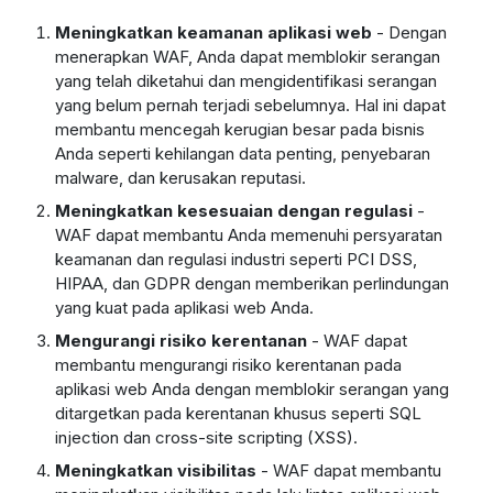
Meningkatkan keamanan aplikasi web
- Dengan
menerapkan WAF, Anda dapat memblokir serangan
yang telah diketahui dan mengidentifikasi serangan
yang belum pernah terjadi sebelumnya. Hal ini dapat
membantu mencegah kerugian besar pada bisnis
Anda seperti kehilangan data penting, penyebaran
malware, dan kerusakan reputasi.
Meningkatkan kesesuaian dengan regulasi
-
WAF dapat membantu Anda memenuhi persyaratan
keamanan dan regulasi industri seperti PCI DSS,
HIPAA, dan GDPR dengan memberikan perlindungan
yang kuat pada aplikasi web Anda.
Mengurangi risiko kerentanan
- WAF dapat
membantu mengurangi risiko kerentanan pada
aplikasi web Anda dengan memblokir serangan yang
ditargetkan pada kerentanan khusus seperti SQL
injection dan cross-site scripting (XSS).
Meningkatkan visibilitas
- WAF dapat membantu