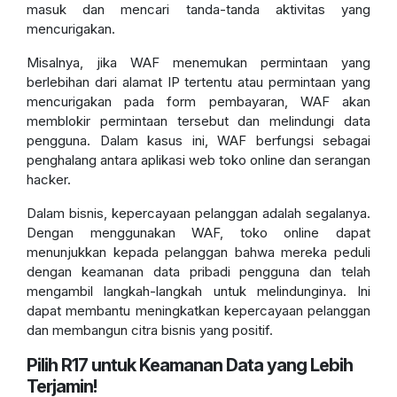
masuk dan mencari tanda-tanda aktivitas yang
mencurigakan.
Misalnya, jika WAF menemukan permintaan yang
berlebihan dari alamat IP tertentu atau permintaan yang
mencurigakan pada form pembayaran, WAF akan
memblokir permintaan tersebut dan melindungi data
pengguna. Dalam kasus ini, WAF berfungsi sebagai
penghalang antara aplikasi web toko online dan serangan
hacker.
Dalam bisnis, kepercayaan pelanggan adalah segalanya.
Dengan menggunakan WAF, toko online dapat
menunjukkan kepada pelanggan bahwa mereka peduli
dengan keamanan data pribadi pengguna dan telah
mengambil langkah-langkah untuk melindunginya. Ini
dapat membantu meningkatkan kepercayaan pelanggan
dan membangun citra bisnis yang positif.
Pilih R17 untuk Keamanan Data yang Lebih
Terjamin!