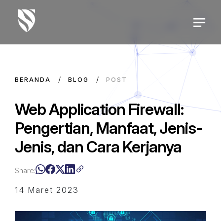
BERANDA
BLOG
POST
Web Application Firewall:
Pengertian, Manfaat, Jenis-
Jenis, dan Cara Kerjanya
Share:
14 Maret 2023