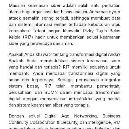
Masalah keamanan siber adalah salah satu perhatian
utama bagi organisasi dan bisnis saat ini. Ancaman cyber
attack semakin sering terjadi, sehingga membuat data
dan sistem informasi rentan terhadap kebocoran atau
kerusakan. Tetapi jangan khawatir! Rizky Tujuh Belas
Kelola (R17) hadir untuk memberikan solusi keamanan
siber yang terpercaya dan aman.
Apakah Anda khawatir tentang transformasi digital Anda?
Apakah Anda membutuhkan sistem keamanan siber
yang handal dan terlapis? R17 memiliki solusinya untuk
membantu Anda mencapai transformasi digital yang
aman dan terpercaya. Sebagai perusahaan integrator
sistem besar, R17 telah membantu pemerintah,
perusahaan, dan BUMN dalam mencapai transformasi
digital dengan menyediakan infrastruktur yang handal
dan sistem keamanan siber yang terlapis.
Dengan solusi Digital Age Networking, Business
Continuity Collaboration & Security, dan Intelligence, R17
menyediakan solusi keamanan siber yang fleksibel dan