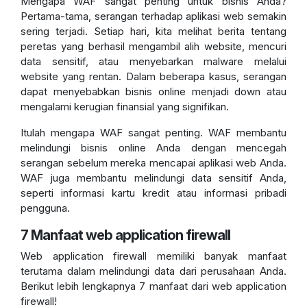
Mengapa WAF sangat penting untuk bisnis Anda?
Pertama-tama, serangan terhadap aplikasi web semakin
sering terjadi. Setiap hari, kita melihat berita tentang
peretas yang berhasil mengambil alih website, mencuri
data sensitif, atau menyebarkan malware melalui
website yang rentan. Dalam beberapa kasus, serangan
dapat menyebabkan bisnis online menjadi down atau
mengalami kerugian finansial yang signifikan.
Itulah mengapa WAF sangat penting. WAF membantu
melindungi bisnis online Anda dengan mencegah
serangan sebelum mereka mencapai aplikasi web Anda.
WAF juga membantu melindungi data sensitif Anda,
seperti informasi kartu kredit atau informasi pribadi
pengguna.
7 Manfaat web application firewall
Web application firewall memiliki banyak manfaat
terutama dalam melindungi data dari perusahaan Anda.
Berikut lebih lengkapnya 7 manfaat dari web application
firewall!