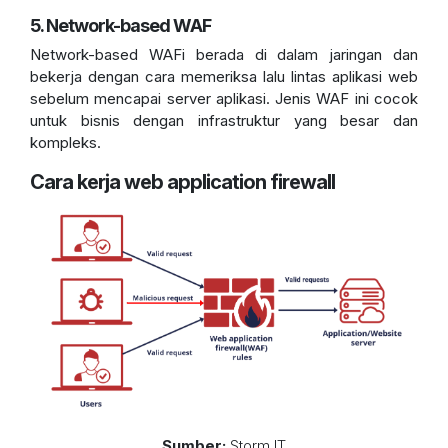
5. Network-based WAF
Network-based WAFi berada di dalam jaringan dan
bekerja dengan cara memeriksa lalu lintas aplikasi web
sebelum mencapai server aplikasi. Jenis WAF ini cocok
untuk bisnis dengan infrastruktur yang besar dan
kompleks.
Cara kerja web application firewall
Sumber:
Storm IT